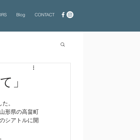
ORS
Blog
CONTACT
えて」
した。
山形県の高畠町
のシアトルに開
。