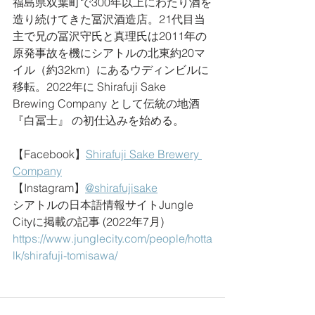
福島県双葉町で300年以上にわたり酒を
造り続けてきた冨沢酒造店。21代目当
主で兄の冨沢守氏と真理氏は2011年の
原発事故を機にシアトルの北東約20マ
イル（約32km）にあるウディンビルに
移転。2022年に Shirafuji Sake 
Brewing Company として伝統の地酒 
『白冨士』 の初仕込みを始める。
【Facebook】
Shirafuji Sake Brewery 
Company
【Instagram】
@shirafujisake
シアトルの日本語情報サイトJungle 
Cityに掲載の記事 (2022年7月)
https://www.junglecity.com/people/hotta
lk/shirafuji-tomisawa/