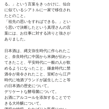
る。」という言葉をきっかけに、仙台
に似ているシアトルに一家で移住され
たとのこと。
「祖先の思いをすればできる。」とい
う思いで決断したという真理さんの言
葉には、お仕事に対する誇りと強さが
ありました。
日本酒は、縄文弥生時代に作られたこ
と、奈良時代に中国から米麹が伝わっ
てきたこと、平安時代に一般の人が飲
めるようになったこと、鎌倉時代に禁
酒令が発令されたこと、室町から江戸
時代に地酒ブランドが誕生したこと等
の日本酒の歴史について。
デリケートな酵母菌について。
お酒にアルコールを添加することでで
きる大吟醸について。
酒税や納税、なわばりと監督につい