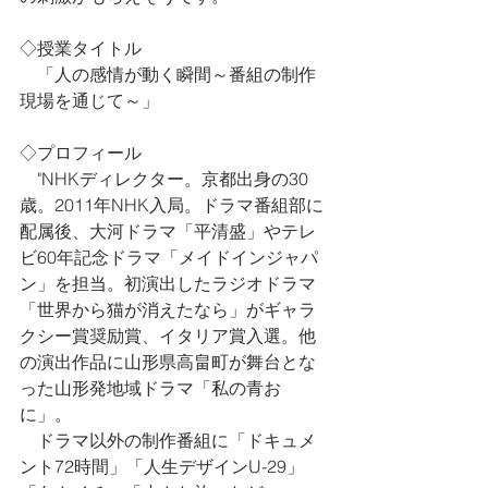
◇授業タイトル　
　「人の感情が動く瞬間～番組の制作
現場を通じて～」
◇プロフィール
　"NHKディレクター。京都出身の30
歳。2011年NHK入局。ドラマ番組部に
配属後、大河ドラマ「平清盛」やテレ
ビ60年記念ドラマ「メイドインジャパ
ン」を担当。初演出したラジオドラマ
「世界から猫が消えたなら」がギャラ
クシー賞奨励賞、イタリア賞入選。他
の演出作品に山形県高畠町が舞台とな
った山形発地域ドラマ「私の青お
に」。
　ドラマ以外の制作番組に「ドキュメ
ント72時間」「人生デザインU-29」