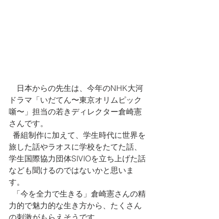
　日本からの先生は、今年のNHK大河
ドラマ「いだてん〜東京オリムピック
噺〜」担当の若きディレクター倉崎憲
さんです。 
  番組制作に加えて、学生時代に世界を
旅した話やラオスに学校をたてた話、
学生国際協力団体SIVIOを立ち上げた話
なども聞けるのではないかと思いま
す。
  「今を全力で生きる」倉崎憲さんの精
力的で魅力的な生き方から、たくさん
の刺激がもらえそうです。