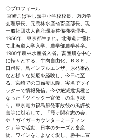
◇プロフィール
 宮崎こばやし熱中小学校校長、肉肉学
会理事長、元農林水産省畜産部長、現
一般社団法人畜産環境整備機構理事。
1956年、東京都生まれ。北海道に憧れ
て北海道大学入学。農学部農学科卒。
1980年農林水産省入省。畜産畑を中心
に転々とする。牛肉自由化、ＢＳＥ、
口蹄疫、鳥インフルエンザ、原発事故
など様々な災厄を経験し、今日に至
る。宮崎での口蹄疫以降、実名でツイ
ッターで情報発信。今や絶滅危惧種と
なった「ツイッター官僚」の生き残
り。東京電力福島原発事故後の風評被
害等に対応して、「霞ヶ関有志の会」
や「ガイガーカウンターミーティン
グ」等で活動。日本のチーズと畜産
物、ワインをこよなく愛し、勝手に宣