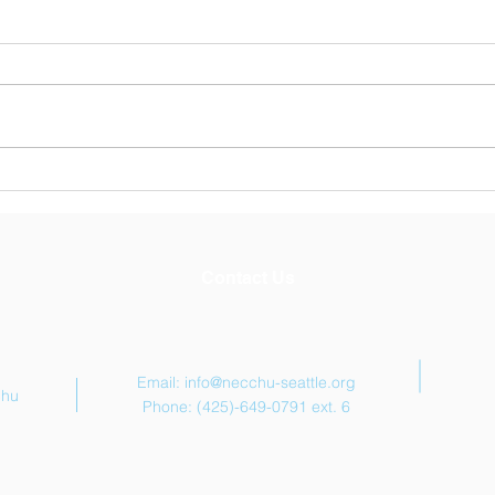
シア
3月4日特別講師 陣内一真
氏 ～「すずめの戸締まり」
映画音楽作曲家～
Contact Us
Email:
info@necchu-seattle.org
chu
Phone: (425)-649-0791 ext. 6