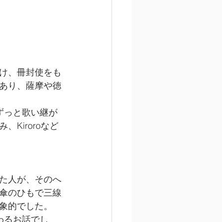
け、冊封使をも
あり、薩摩や徳
Kiroroなど
た人が、そのへ
傘のひもで三線
象的でした。