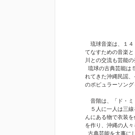
　琉球音楽は、１４
てなすための音楽と
川との交流も芸能の
  琉球の古典芸能は５つあり、その他に琉球の盆踊りといわれるエイサーやずっと歌い継が
れてきた沖縄民謡、
のポピュラーソング
　音階は、「ド・ミ
　５人に一人は三線
んにある物で衣装を
を作り、沖縄の人々
  古典芸能を大事にしながら新しいものを拓いていく、琉球音楽の魅力が伝わるお話でし